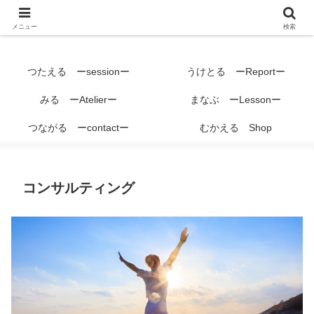
メニュー
検索
つたえる ーsessionー
うけとる ーReportー
みる ーAtelierー
まなぶ ーLessonー
つながる ーcontactー
むかえる Shop
コンサルティング