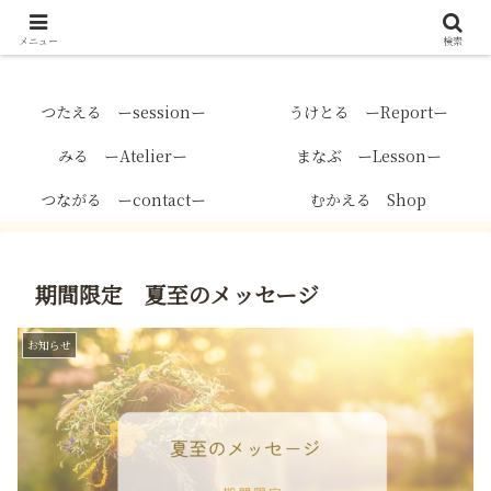
メニュー
検索
つたえる ーsessionー
うけとる ーReportー
みる ーAtelierー
まなぶ ーLessonー
つながる ーcontactー
むかえる Shop
期間限定 夏至のメッセージ
お知らせ