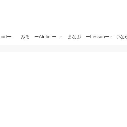
ortー
みる ーAtelierー
まなぶ ーLessonー
つなが