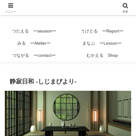
メニュー
検索
つたえる ーsessionー
うけとる ーReportー
みる ーAtelierー
まなぶ ーLessonー
つながる ーcontactー
むかえる Shop
静寂日和 -しじまびより-