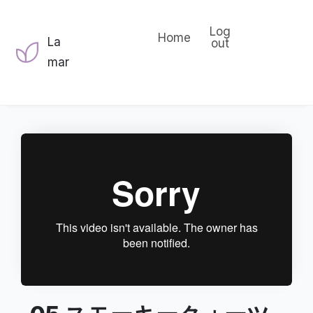
Log
Home
La
out
mar