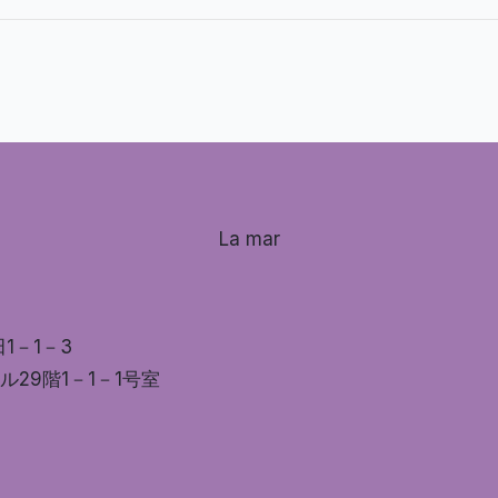
La mar
田1－1－3
ル29階1－1－1号室