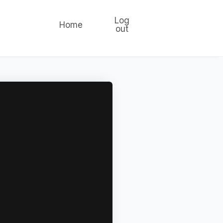
Log
Home
out