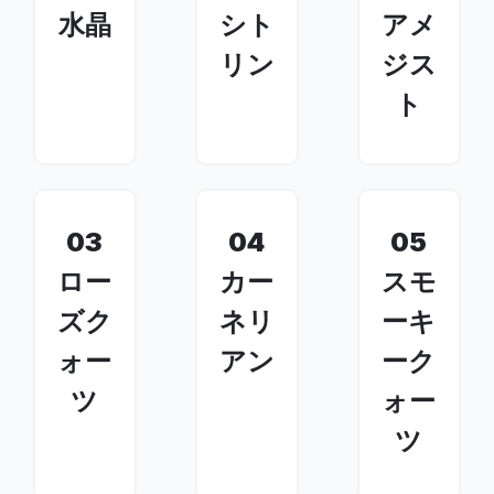
水晶
シト
アメ
リン
ジス
ト
03
04
05
ロー
カー
スモ
ズク
ネリ
ーキ
ォー
アン
ーク
ツ
ォー
ツ