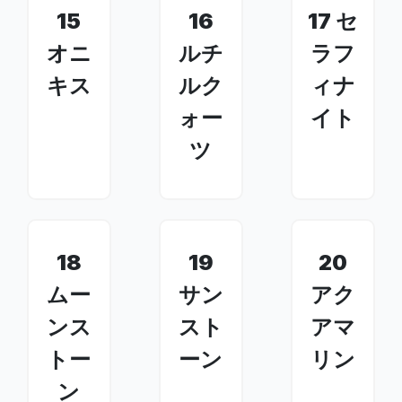
15
16
17 セ
オニ
ルチ
ラフ
キス
ルク
ィナ
ォー
イト
ツ
18
19
20
ムー
サン
アク
ンス
スト
アマ
トー
ーン
リン
ン