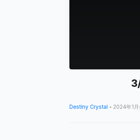
3
Destiny Crystal
-
2024年