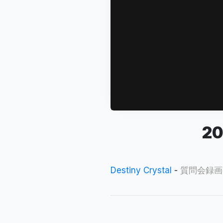
2
Destiny Crystal
-
質問会録画