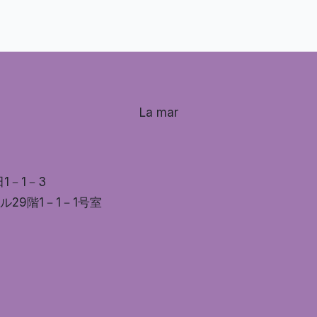
La mar
田1－1－3
ル29階1－1－1号室