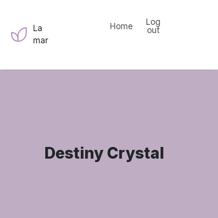
Log
Home
La
out
mar
Destiny Crystal