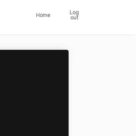
Log
Home
out