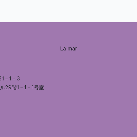
La mar
田1－1－3
ル29階1－1－1号室