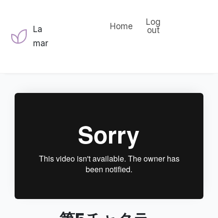
Log
Home
La
out
mar