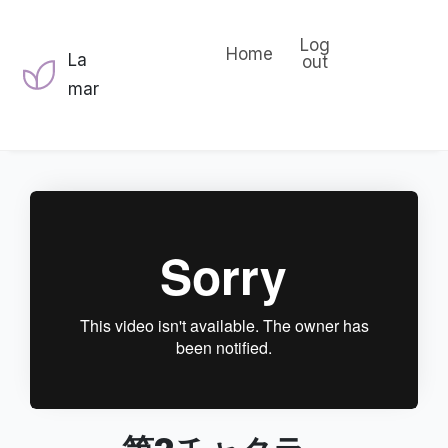
Log
Home
La
out
mar