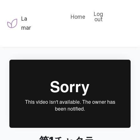
Log
Home
La
out
mar