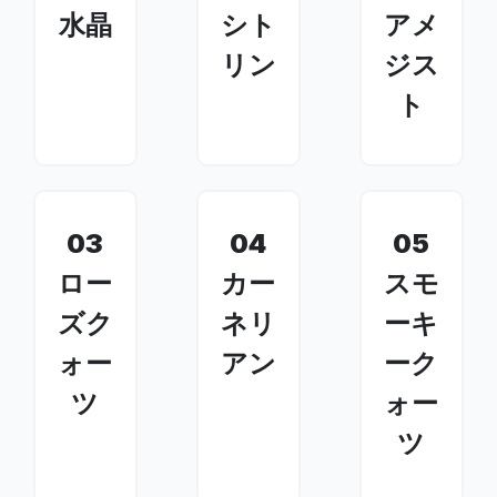
水晶
シト
アメ
リン
ジス
ト
03
04
05
ロー
カー
スモ
ズク
ネリ
ーキ
ォー
アン
ーク
ツ
ォー
ツ