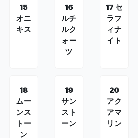
15
16
17 セ
オニ
ルチ
ラフ
キス
ルク
ィナ
ォー
イト
ツ
18
19
20
ムー
サン
アク
ンス
スト
アマ
トー
ーン
リン
ン